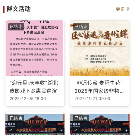
群文活动
更多
已结束
已结束
“迎元旦·庆丰收”湖北
“非遗传薪 麦秆生花”
皮影戏下乡惠民巡演
2025年国家级非物质
2025-12-05 18:00
2025-11-21 00:00
文化遗产麦秆剪贴技
艺传承培训班
已结束
已结束